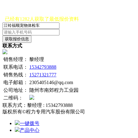
已经有1282人获取了最低报价资料
获取报价信息
联系方式
销售经理：
黎经理
联系电话：
15342793888
销售热线：
15271321777
电子邮箱：
2305405146@qq.com
公司地址：
随州市南郊程力工业园
二维码：
联系方式：黎经理 : 15342793888
版权所有©程力专用汽车股份有限公司
一键拨号
产品中心