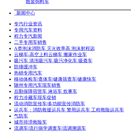
散装饲料车
新闻中心
专汽行业资讯
专用汽车资料
程力专汽新闻
二手专用车销售
A类泡沫消防车 灭火效率高 泡沫射程远
云梯车-高空上料云梯车 搬家作业车
吸污车 清洗吸污车 吸污净化车 吸粪车
防撞缓冲车
热销专用汽车
移动体检车|查体车|健康筛查车|健康快车
随州专用汽车现车销售
后勤保障宿营车 淋浴车 炊事车
程力冷藏车现车促销
流动消防宣传车|多功能宣传消防车
运兵车：消防救援运兵车 警用运兵车 工程救险运兵车
气防车
城市排涝救险车
流调车|流行病学调查车|流调溯源车