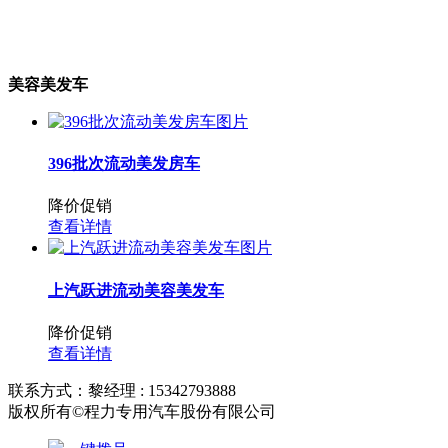
物料粉碎车
防撞缓冲车
美容美发车
396批次流动美发房车
降价促销
查看详情
上汽跃进流动美容美发车
降价促销
查看详情
联系方式：黎经理 : 15342793888
版权所有©程力专用汽车股份有限公司