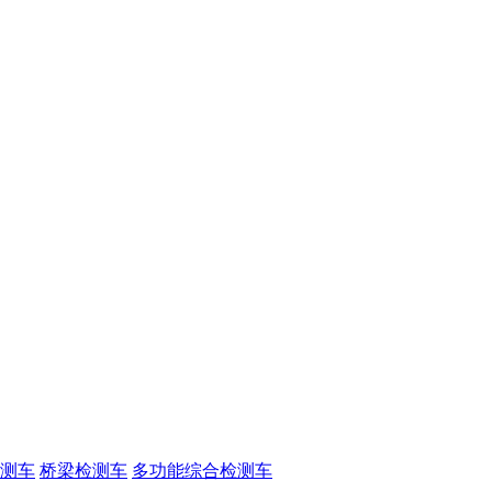
测车
桥梁检测车
多功能综合检测车