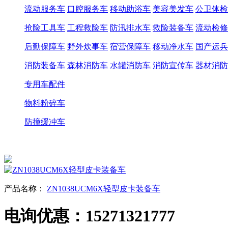
流动服务车
口腔服务车
移动助浴车
美容美发车
公卫体检
抢险工具车
工程救险车
防汛排水车
救险装备车
流动检修
后勤保障车
野外炊事车
宿营保障车
移动净水车
国产运兵
消防装备车
森林消防车
水罐消防车
消防宣传车
器材消防
专用车配件
物料粉碎车
防撞缓冲车
产品名称：
ZN1038UCM6X轻型皮卡装备车
电询优惠：15271321777