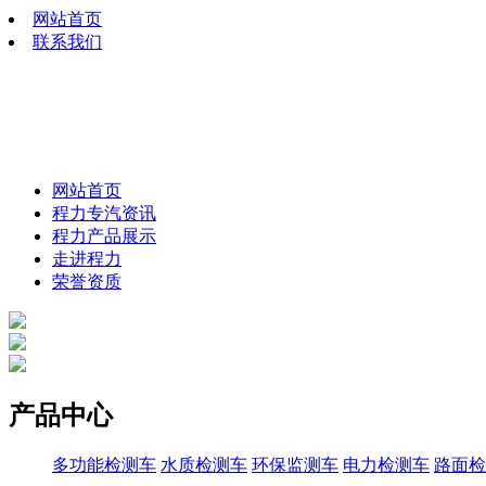
网站首页
联系我们
网站首页
程力专汽资讯
程力产品展示
走进程力
荣誉资质
产品中心
多功能检测车
水质检测车
环保监测车
电力检测车
路面检