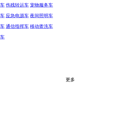
车
伤残转运车
宠物服务车
车
应急电源车
夜间照明车
车
通信指挥车
移动盥洗车
车
更多