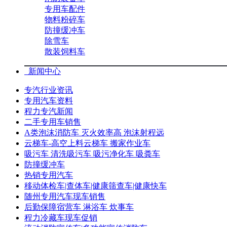
专用车配件
物料粉碎车
防撞缓冲车
除雪车
散装饲料车
新闻中心
专汽行业资讯
专用汽车资料
程力专汽新闻
二手专用车销售
A类泡沫消防车 灭火效率高 泡沫射程远
云梯车-高空上料云梯车 搬家作业车
吸污车 清洗吸污车 吸污净化车 吸粪车
防撞缓冲车
热销专用汽车
移动体检车|查体车|健康筛查车|健康快车
随州专用汽车现车销售
后勤保障宿营车 淋浴车 炊事车
程力冷藏车现车促销