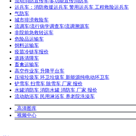
流动消防宣传车|多功能宣传消防车
运兵车：消防救援运兵车 警用运兵车 工程救险运兵车
气防车
城市排涝救险车
流调车|流行病学调查车|流调溯源车
非院前急救转运车
危险品运输车
饲料运输车
疫苗冷链车报价
道路清障车
畜禽运输车
高空作业车 升降平台车
压缩垃圾车 环卫垃圾车 新能源纯电动环卫车
铲雪车 扫雪车 除雪车 厂家 报价
水罐消防车 消防水罐 消防车 厂家 报价
流动助浴车 民用淋浴车 养老院洗澡车
高清图库
视频中心