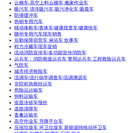
云梯车-高空上料云梯车 搬家作业车
吸污车 清洗吸污车 吸污净化车 吸粪车
防撞缓冲车
热销专用汽车
移动体检车|查体车|健康筛查车|健康快车
随州专用汽车现车销售
后勤保障宿营车 淋浴车 炊事车
程力冷藏车现车促销
流动消防宣传车|多功能宣传消防车
运兵车：消防救援运兵车 警用运兵车 工程救险运兵车
气防车
城市排涝救险车
流调车|流行病学调查车|流调溯源车
非院前急救转运车
危险品运输车
饲料运输车
疫苗冷链车报价
道路清障车
畜禽运输车
高空作业车 升降平台车
压缩垃圾车 环卫垃圾车 新能源纯电动环卫车