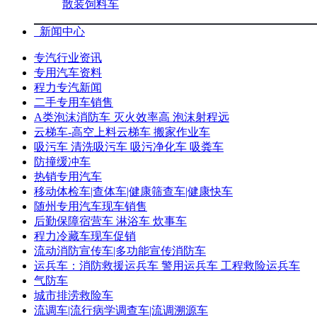
散装饲料车
新闻中心
专汽行业资讯
专用汽车资料
程力专汽新闻
二手专用车销售
A类泡沫消防车 灭火效率高 泡沫射程远
云梯车-高空上料云梯车 搬家作业车
吸污车 清洗吸污车 吸污净化车 吸粪车
防撞缓冲车
热销专用汽车
移动体检车|查体车|健康筛查车|健康快车
随州专用汽车现车销售
后勤保障宿营车 淋浴车 炊事车
程力冷藏车现车促销
流动消防宣传车|多功能宣传消防车
运兵车：消防救援运兵车 警用运兵车 工程救险运兵车
气防车
城市排涝救险车
流调车|流行病学调查车|流调溯源车