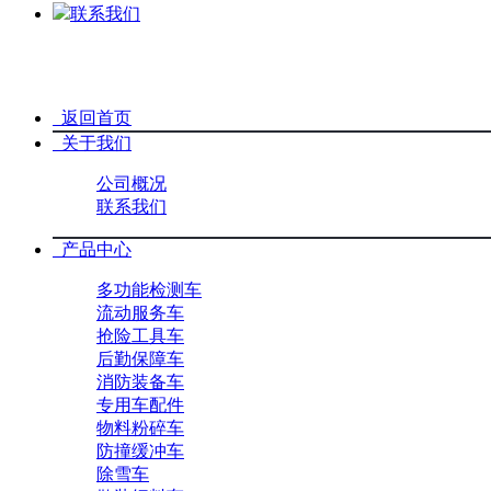
联系我们
关闭
导航菜单
返回首页
关于我们
公司概况
联系我们
产品中心
多功能检测车
流动服务车
抢险工具车
后勤保障车
消防装备车
专用车配件
物料粉碎车
防撞缓冲车
除雪车