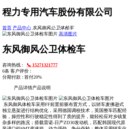
程力专用汽车股份有限公司
首页
产品中心
东风御风公卫体检车
高清图片
东风御风公卫体检车
咨询热线 :
📞 15271321777
6条
客户评价 :
分期付款 : 首付20%
产品详情
产品说明
东风御风体检车采用FF前置前驱布置方式，以轿车麦佛逊式
独立悬架进行结构优化，采用德国调校技术，英国整车匹配经
验，操控性和行驶稳定性得到了质的提升，能轻松应对乡镇复
杂多样的路况；搭载雷诺-日产ZD30发动机，匹配韩国现代原
装进口铝6MT变速箱，动力强劲，争分夺秒：整体采用轿车化