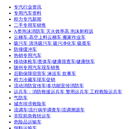
专汽行业资讯
专用汽车资料
程力专汽新闻
二手专用车销售
A类泡沫消防车 灭火效率高 泡沫射程远
云梯车-高空上料云梯车 搬家作业车
吸污车 清洗吸污车 吸污净化车 吸粪车
防撞缓冲车
热销专用汽车
移动体检车|查体车|健康筛查车|健康快车
随州专用汽车现车销售
后勤保障宿营车 淋浴车 炊事车
程力冷藏车现车促销
流动消防宣传车|多功能宣传消防车
运兵车：消防救援运兵车 警用运兵车 工程救险运兵车
气防车
城市排涝救险车
流调车|流行病学调查车|流调溯源车
非院前急救转运车
危险品运输车
饲料运输车