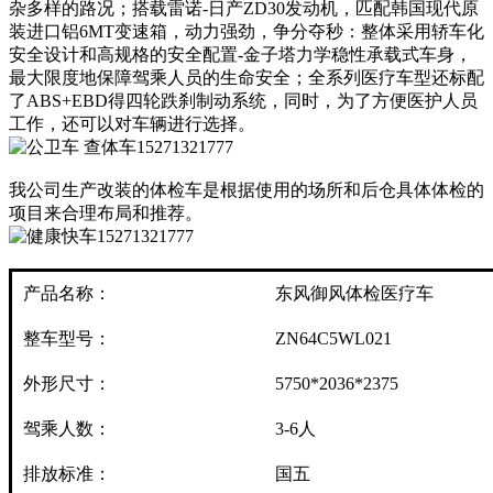
杂多样的路况；搭载雷诺-日产ZD30发动机，匹配韩国现代原
装进口铝6MT变速箱，动力强劲，争分夺秒：整体采用轿车化
安全设计和高规格的安全配置-金子塔力学稳性承载式车身，
最大限度地保障驾乘人员的生命安全；全系列医疗车型还标配
了ABS+EBD得四轮跌刹制动系统，同时，为了方便医护人员
工作，还可以对车辆进行选择。
我公司生产改装的体检车是根据使用的场所和后仓具体体检的
项目来合理布局和推荐。
产品名称：
东风御风体检医疗车
整车型号：
ZN64C5WL021
外形尺寸：
5750*2036*2375
驾乘人数：
3-6人
排放标准：
国五